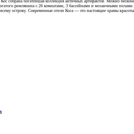
е Кос собрана богатейшая коллекция античных артефактов. Можно бескон
огатого римлянина с 26 комнатами, 3 бассейнами и мозаичными полами. 
сему острову. Современные отели Коса — это настоящие храмы красоты
в