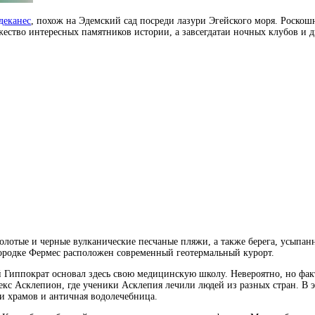
деканес
, похож на Эдемский сад посреди лазури Эгейского моря. Роскош
жество интересных памятников истории, а завсегдатаи ночных клубов и д
золотые и черные вулканические песчаные пляжи, а также берега, усыпа
родке Фермес расположен современный геотермальный курорт.
й Гиппократ основал здесь свою медицинскую школу. Невероятно, но фак
кс Асклепион, где ученики Асклепия лечили людей из разных стран. В 
ки храмов и античная водолечебница.