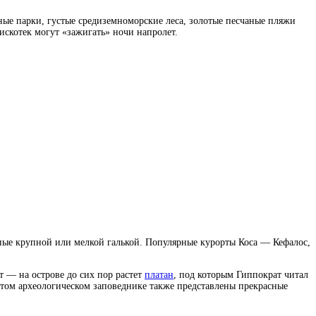
ные парки, густые средиземноморские леса, золотые песчаные пляжи
искотек могут «зажигать» ночи напролет.
нные крупной или мелкой галькой. Популярные курорты Коса — Кефалос,
т — на острове до сих пор растет
платан
, под которым Гиппократ читал
этом археологическом заповеднике также представлены прекрасные