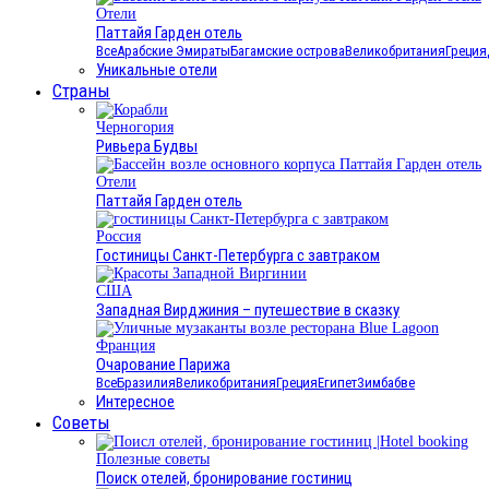
Отели
Паттайя Гарден отель
Все
Арабские Эмираты
Багамские острова
Великобритания
Греция
Уникальные отели
Страны
Черногория
Ривьера Будвы
Отели
Паттайя Гарден отель
Россия
Гостиницы Санкт-Петербурга с завтраком
США
Западная Вирджиния – путешествие в сказку
Франция
Очарование Парижа
Все
Бразилия
Великобритания
Греция
Египет
Зимбабве
Интересное
Cоветы
Полезные советы
Поиск отелей, бронирование гостиниц