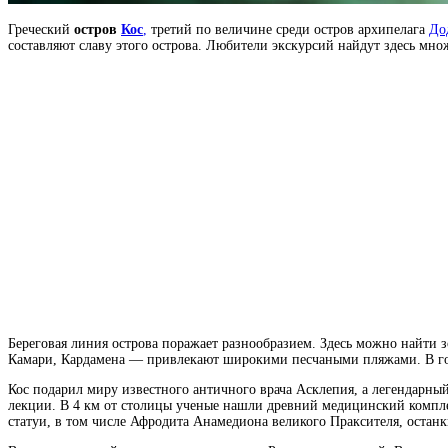
Греческий
остров
Кос
,
третий по величине среди остров архипелага
До
составляют славу этого острова. Любители экскурсий найдут здесь мно
Береговая линия острова поражает разнообразием. Здесь можно найти 
Камари, Кардамена — привлекают широкими песчаными пляжами. В го
Кос подарил миру известного античного врача Асклепия, а легендарны
лекции. В 4 км от столицы ученые нашли древний медицинский компле
статуи, в том числе Афродита Анамедиона великого Праксителя, остан