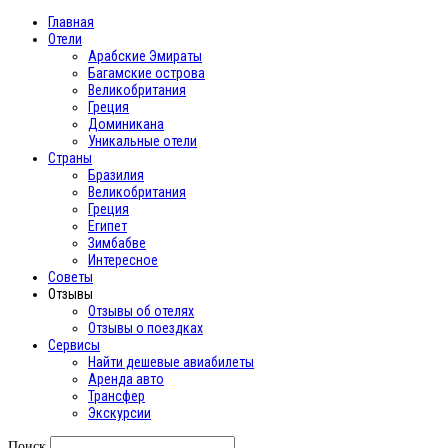
Главная
Отели
Арабские Эмираты
Багамские острова
Великобритания
Греция
Доминикана
Уникальные отели
Страны
Бразилия
Великобритания
Греция
Египет
Зимбабве
Интересное
Cоветы
Отзывы
Отзывы об отелях
Отзывы о поездках
Сервисы
Найти дешевые авиабилеты
Аренда авто
Трансфер
Экскурсии
Поиск