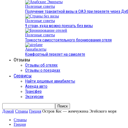
Полезные советы
Получение транзитной визы в ОАЭ при перелете через Дуб
Полезные советы
9 стран, куда можно поехать без визы
Полезные советы
Тонкости самостоятельного бронирования отеля
Авиабилеты
Комфортный перелет на самолете
Отзывы
Отзывы об отелях
Отзывы о поездках
Сервисы
Найти дешевые авиабилеты
Аренда авто
Трансфер
Экскурсии
Домой
Страны
Греция
Остров Кос — жемчужина Эгейского моря
Страны
Греция