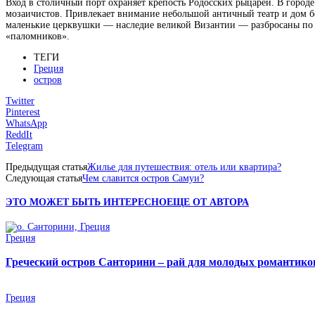
Вход в столичный порт охраняет крепость Родосских рыцарей. В город
мозаичистов. Привлекает внимание небольшой античный театр и дом б
маленькие церквушки — наследие великой Византии — разбросаны по в
«паломников».
ТЕГИ
Греция
остров
Twitter
Pinterest
WhatsApp
ReddIt
Telegram
Предыдущая статья
Жилье для путешествия: отель или квартира?
Следующая статья
Чем славится остров Самуи?
ЭТО МОЖЕТ БЫТЬ ИНТЕРЕСНО
ЕЩЕ ОТ АВТОРА
Греция
Греческий остров Санторини – рай для молодых романтико
Греция