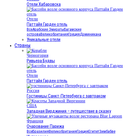
Отели Хабаровска
Отели
Паттайя Гарден отель
Все
Арабские Эмираты
Багамские
острова
Великобритания
Греция
Доминикана
Уникальные отели
Страны
Черногория
Ривьера Будвы
Отели
Паттайя Гарден отель
Россия
Гостиницы Санкт-Петербурга с завтраком
США
Западная Вирджиния – путешествие в сказку
Франция
Очарование Парижа
Все
Бразилия
Великобритания
Греция
Египет
Зимбабве