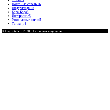
Отели
17
Полезные советы
16
Нидерланды
10
Бора-Бора
5
Интересное
5
Уникальные отели
5
Таиланд
4
© Buyhotels.ru 2020 г. Все права защищены.