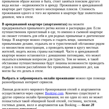
привычном образе жизни и быта, стоит заняться поиском другого
вида жилья – недвижимости в аренду. Проживание в арендованной
квартире дает туристу много неоспоримых плюсов. Стоимость
проживания одного и того же времени в квартире буде значительно
дешевле, чем в отеле.
В арендованной квартире (апартаментах)
вы можете
придерживаться привычного ритма жизни и распорядка дня. Если
путешественник прихотливый в еде, то именно в съемной квартире
он сможет готовить для себя и для родных привычные и диетические
блюда. В квартире можно стирать и гладить вещи, заниматься
привычными делами, отдыхать не в туристической обстановке рядом
со множеством иностранцев, а проводить время в кругу местных
жителей, видеть жизнь страны настоящей. Часто в арендованной
квартире можно остановится с домашними питомцами, что может
оказаться ключевым вопросом для туриста. Тем не менее, в такой
обстановке путешественники будут лишены возможности проводить
отдых в полном расслаблении без привычных домашних дел, как
могли бы это делать в отеле.
Выбрать и забронировать онлайн проживание
можно при помощи
разнообразных интернет сервисов.
Лвиная доля всего мирового бронирования отелей и апартаментов
осуществляется через сервис
Booking.com
. Конечно существуют и
другие сервисы онлайн бронирования, но ни один из них не может
похвастаться такой обширной базой отелей, гостиниц, хостелов,
гостевых домов, вилл и апартаментов как Booking —
более 28
миллионов вариантов
!