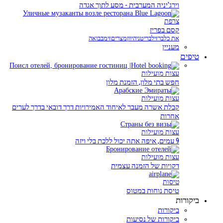
וירג'יניה המערבית - מסע לתוך אגדה
צרפת
קסם בפריז
את כל
ברזיל
בריטניה
יוון
מצרים
זימבבואה
מעניין
טיפים
עצות מועילות
חפש בתי מלון, הזמנת מלון
עצות מועילות
קבלת אשרה מעבר לאיחוד האמירויות דרך דובאי בדרך לערים
אחרות
עצות מועילות
9 עמים, איפה אתה יכול ללכת בלי ויזה
עצות מועילות
דקויות של הזמנה עצמית
טיסות
טיסת נוחות במטוס
ביקורות
ביקורות
ביקורות של נסיעות