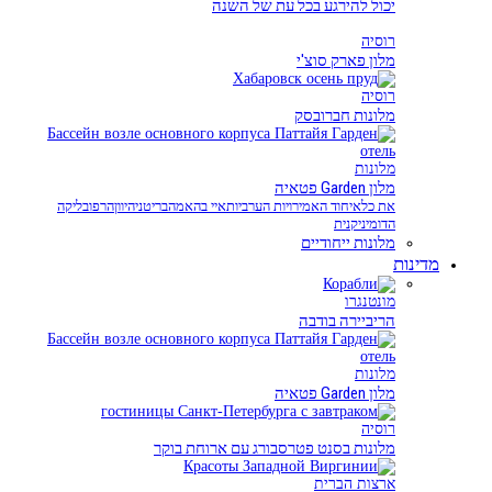
יכול להירגע בכל עת של השנה
רוסיה
מלון פארק סוצ'י
רוסיה
מלונות חברובסק
מלונות
מלון Garden פטאיה
את כל
איחוד האמירויות הערביות
איי בהאמה
בריטניה
יוון
הרפובליקה
הדומיניקנית
מלונות ייחודיים
מדינות
מונטנגרו
הריביירה בודבה
מלונות
מלון Garden פטאיה
רוסיה
מלונות בסנט פטרסבורג עם ארוחת בוקר
ארצות הברית