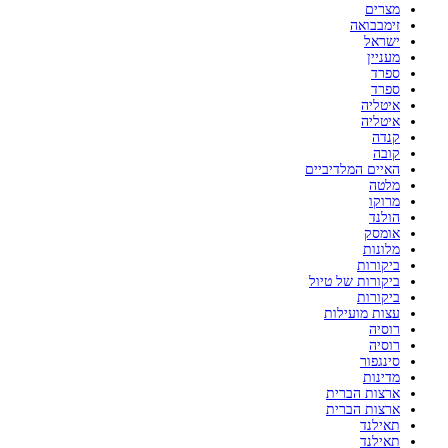
מצרים
זימבבואה
ישראל
מעניין
ספרד
ספרד
איטליה
איטליה
קנדה
קובה
האיים המלדיביים
מלטה
מרוקו
הולנד
אומסק
מלונות
ביקורות
ביקורות של טיול
ביקורות
עצות מועילות
רוסיה
רוסיה
סינגפור
מדינות
ארצות הברית
ארצות הברית
תאילנד
תאילנד