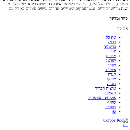
מעטות, בעולם של היום, הם הפכו לאחת הצורות הנפוצות ביותר של בילוי. מדי
שנה מיליוני תיירים, אנשי עסקים ומטיילים אחרים עושים טיולים לא רק עם...
סיור ומדינה
את כל
את כל
ברזיל
בריטניה
יוון
מצרים
ישראל
ספרד
איטליה
קנדה
מרוקו
רוסיה
ארצות הברית
תאילנד
פולינזיה הצרפתית
שווייץ
שוודיה
יפן
יוון