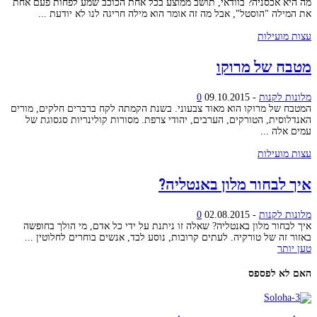
מה היא אכסניה? בוודאי, תושב ממוצע בכל אחת הכוכב שמע לפחות פעם אחת
את המילה "הוסטל", אבל מה זה אומר הוא מילה חריגה לנו לא יודעת ...
עצות מועילות
מטבח של מרוקו
מלונות לקנות
-
09.10.2015
0
המטבח של מרוקו הוא מאוד צבעוני. בשנת הקמתה לקח ברברים חלקים, מורים
האנדלוסית, הטורקים, הערבים, יהודי צרפת. מסורות קולינריות סגסוגת של
עמים אלה ...
עצות מועילות
איך לבחור מלון באנטליה?
מלונות לקנות
-
02.08.2015
0
איך לבחור מלון באנטליה? שאלה זו ניתנת על ידי כל אדם, מי הולך בחופשה
באזור זה של טורקיה. לעתים קרובות, נוסע לבד, אנשים בוחרים לחלוטין ...
טען יותר
האם לא לפספס