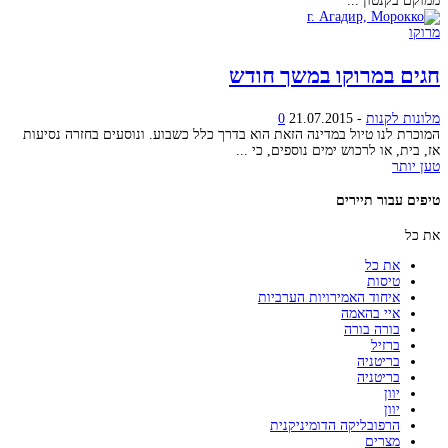
ממוקם בקנטון ...
מרוקו
חגים במרוקו במשך חודש
מלונות לקנות
-
21.07.2015
0
המוכרת לנו טיול במדינה הזאת הוא בדרך כלל כשבוע. ונוסעים בחזרה נסיעות
אז, בית, או לרכוש ימים נוספים, כי ...
טען יותר
טיפים עבור תיירים
את כל
את כל
טיסות
איחוד האמירויות הערביות
איי בהאמה
בורה בורה
ברזיל
בריטניה
בריטניה
יוון
יוון
הרפובליקה הדומיניקנית
מצרים