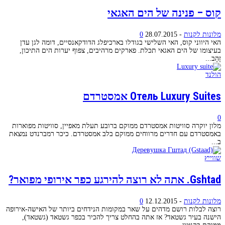
קוס – פנינה של הים האגאי
מלונות לקנות
-
28.07.2015
0
האי היווני קוס, האי השלישי בגודלו בארכיפלג הדודקאנסיים, דומה לגן עדן
בעיצומו של הים האגאי תכלת. פארקים מרהיבים, צפוף יערות הים התיכון,
זָהָב...
הולנד
Отель Luxury Suites אמסטרדם
0
מלון יוקרה סוויטות אמסטרדם ממוקם ברובע תעלת מאפיין, סוויטות מפוארות
באמסטרדם עם חדרים מרווחים ממוקם בלב אמסטרדם. כיכר רמברנדט נמצאת
ב...
שווייץ
Gshtad. אתה לא רוצה להירגע כפר אירופי מפואר?
מלונות לקנות
-
12.12.2015
0
רוצה לבלות רושם מדהים על שאר במקומות הנידחים ביותר של האישה-אירופה
הישנה בעיר גשטאד? אז אתה בהחלט צריך להכיר בכפר גשטאד (גשטאד),