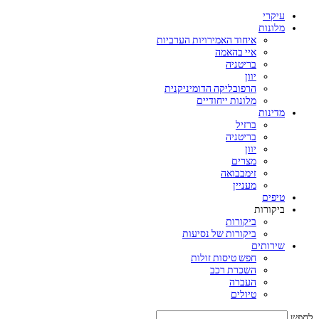
עיקרי
מלונות
איחוד האמירויות הערביות
איי בהאמה
בריטניה
יוון
הרפובליקה הדומיניקנית
מלונות ייחודיים
מדינות
ברזיל
בריטניה
יוון
מצרים
זימבבואה
מעניין
טיפים
ביקורות
ביקורות
ביקורות של נסיעות
שירותים
חפש טיסות זולות
השכרת רכב
העברה
טיולים
לחפש