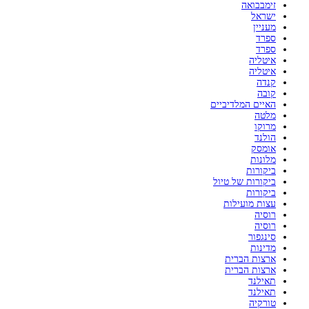
זימבבואה
ישראל
מעניין
ספרד
ספרד
איטליה
איטליה
קנדה
קובה
האיים המלדיביים
מלטה
מרוקו
הולנד
אומסק
מלונות
ביקורות
ביקורות של טיול
ביקורות
עצות מועילות
רוסיה
רוסיה
סינגפור
מדינות
ארצות הברית
ארצות הברית
תאילנד
תאילנד
טורקיה