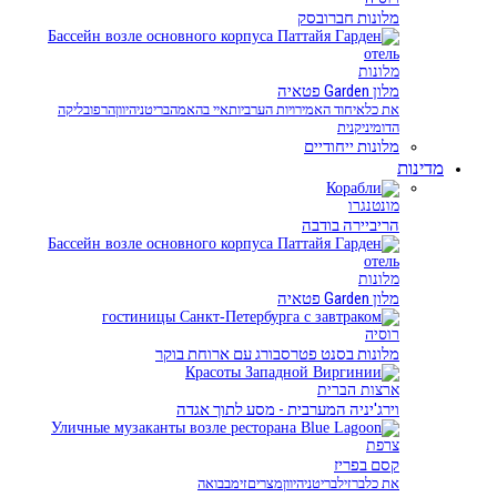
מלונות חברובסק
מלונות
מלון Garden פטאיה
את כל
איחוד האמירויות הערביות
איי בהאמה
בריטניה
יוון
הרפובליקה
הדומיניקנית
מלונות ייחודיים
מדינות
מונטנגרו
הריביירה בודבה
מלונות
מלון Garden פטאיה
רוסיה
מלונות בסנט פטרסבורג עם ארוחת בוקר
ארצות הברית
וירג'יניה המערבית - מסע לתוך אגדה
צרפת
קסם בפריז
את כל
ברזיל
בריטניה
יוון
מצרים
זימבבואה