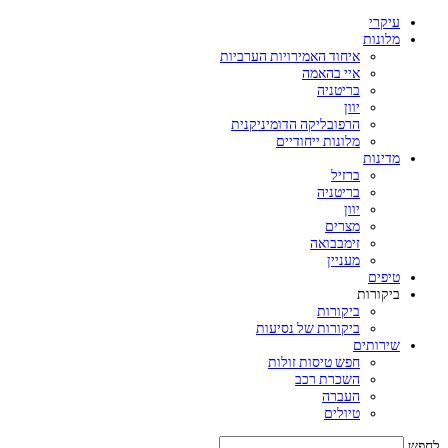
עיקרי
מלונות
איחוד האמירויות הערביות
איי בהאמה
בריטניה
יוון
הרפובליקה הדומיניקנית
מלונות ייחודיים
מדינות
ברזיל
בריטניה
יוון
מצרים
זימבבואה
מעניין
טיפים
ביקורות
ביקורות
ביקורות של נסיעות
שירותים
חפש טיסות זולות
השכרת רכב
העברה
טיולים
לחפש