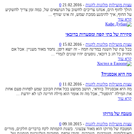
עצות מועילות
מלונות לקנות
-
21.02.2016
0
הולך לחוף הים, אנחנו צריכים לחשוב על הנושאים של, כמה זמן צריך להשקיע
על החוף, איך להימנע ממכת שמש, זה אינו שורף ...
קרא עוד
סקירה של בתי קפה ומסעדות בדובאי
עצות מועילות
מלונות לקנות
-
15.02.2016
0
בכל עת של השנה במדינה חמה - זה יוצא דופן, נחמד מאוד מעניין. אבל אם
החזיק כל חג ב דובאי, נוסעים יהיו שונים לגמרי ...
קרא עוד
מה היא אכסניה?
עצות מועילות
מלונות לקנות
-
11.02.2016
0
מה היא אכסניה? בוודאי, תושב ממוצע בכל אחת הכוכב שמע לפחות פעם אחת
את המילה "הוסטל", אבל מה זה אומר הוא מילה חריגה לנו לא יודעת ...
קרא עוד
מטבח של מרוקו
עצות מועילות
מלונות לקנות
-
09.10.2015
0
המטבח של מרוקו הוא מאוד צבעוני. בשנת הקמתה לקח ברברים חלקים, מורים
האנדלוסית, הטורקים, הערבים, יהודי צרפת. מסורות קולינריות סגסוגת של