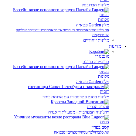
מלונות חברובסק
מלונות
מלון Garden פטאיה
את כל
איחוד האמירויות הערביות
איי בהאמה
בריטניה
יוון
הרפובליקה
הדומיניקנית
מלונות ייחודיים
מדינות
מונטנגרו
הריביירה בודבה
מלונות
מלון Garden פטאיה
רוסיה
מלונות בסנט פטרסבורג עם ארוחת בוקר
ארצות הברית
וירג'יניה המערבית - מסע לתוך אגדה
צרפת
קסם בפריז
את כל
ברזיל
בריטניה
יוון
מצרים
זימבבואה