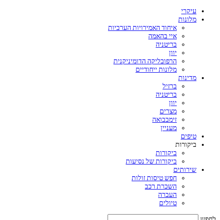
עיקרי
מלונות
איחוד האמירויות הערביות
איי בהאמה
בריטניה
יוון
הרפובליקה הדומיניקנית
מלונות ייחודיים
מדינות
ברזיל
בריטניה
יוון
מצרים
זימבבואה
מעניין
טיפים
ביקורות
ביקורות
ביקורות של נסיעות
שירותים
חפש טיסות זולות
השכרת רכב
העברה
טיולים
לחפש