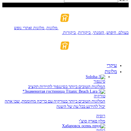
יוֹם רִאשׁוֹן, אוֹגוּסט 9, 2026
מלונות, מלונות ואתרי נופש
בעולם. חיפוש, הזמנתי, ביקורות, ביקורות.
עיקרי
מלונות
סינגפור
המלונות הטובים ביותר בסינגפור לתיירות תקציב
טורקיה
המלונות הטובים ביותר בטורקיה עם בריכה מחוממת, שבו אתה
יכול להירגע בכל עת של השנה
רוסיה
מלון פארק סוצ'י
רוסיה