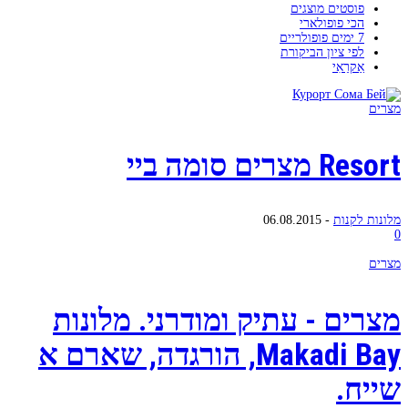
פוסטים מוצגים
הכי פופולארי
7 ימים פופולריים
לפי ציון הביקורת
אַקרַאִי
מצרים
Resort מצרים סומה ביי
מלונות לקנות
-
06.08.2015
0
מצרים
מצרים - עתיק ומודרני. מלונות
Makadi Bay, הורגדה, שארם א
שייח.