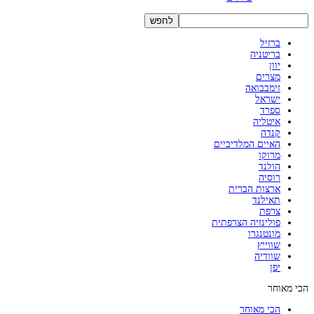
ברזיל
בריטניה
יוון
מצרים
זימבבואה
ישראל
ספרד
איטליה
קנדה
האיים המלדיביים
מרוקו
הולנד
רוסיה
ארצות הברית
תאילנד
צרפת
פולינזיה הצרפתית
מונטנגרו
שווייץ
שוודיה
יפן
הכי מאוחר
הכי מאוחר