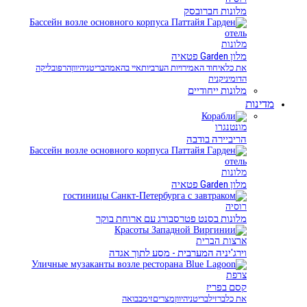
מלונות חברובסק
מלונות
מלון Garden פטאיה
את כל
איחוד האמירויות הערביות
איי בהאמה
בריטניה
יוון
הרפובליקה
הדומיניקנית
מלונות ייחודיים
מדינות
מונטנגרו
הריביירה בודבה
מלונות
מלון Garden פטאיה
רוסיה
מלונות בסנט פטרסבורג עם ארוחת בוקר
ארצות הברית
וירג'יניה המערבית - מסע לתוך אגדה
צרפת
קסם בפריז
את כל
ברזיל
בריטניה
יוון
מצרים
זימבבואה