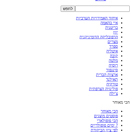
איחוד האמירויות הערביות
איי בהאמה
בריטניה
יוון
הרפובליקה הדומיניקנית
מצרים
ספרד
איטליה
קובה
מלטה
רוסיה
סינגפור
ארצות הברית
תאילנד
טורקיה
פולינזיה הצרפתית
צ'ילה
הכי מאוחר
הכי מאוחר
פוסטים מוצגים
הכי פופולארי
7 ימים פופולריים
לפי ציון הביקורת