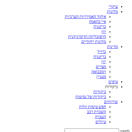
עיקרי
מלונות
איחוד האמירויות הערביות
איי בהאמה
בריטניה
יוון
הרפובליקה הדומיניקנית
מלונות ייחודיים
מדינות
ברזיל
בריטניה
יוון
מצרים
זימבבואה
מעניין
טיפים
ביקורות
ביקורות
ביקורות של נסיעות
שירותים
חפש טיסות זולות
השכרת רכב
העברה
טיולים
לחפש