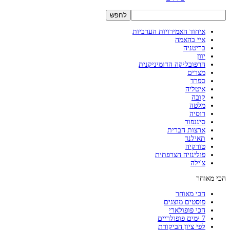
איחוד האמירויות הערביות
איי בהאמה
בריטניה
יוון
הרפובליקה הדומיניקנית
מצרים
ספרד
איטליה
קובה
מלטה
רוסיה
סינגפור
ארצות הברית
תאילנד
טורקיה
פולינזיה הצרפתית
צ'ילה
הכי מאוחר
הכי מאוחר
פוסטים מוצגים
הכי פופולארי
7 ימים פופולריים
לפי ציון הביקורת