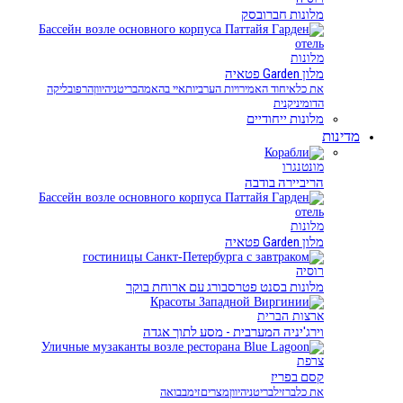
מלונות חברובסק
מלונות
מלון Garden פטאיה
את כל
איחוד האמירויות הערביות
איי בהאמה
בריטניה
יוון
הרפובליקה
הדומיניקנית
מלונות ייחודיים
מדינות
מונטנגרו
הריביירה בודבה
מלונות
מלון Garden פטאיה
רוסיה
מלונות בסנט פטרסבורג עם ארוחת בוקר
ארצות הברית
וירג'יניה המערבית - מסע לתוך אגדה
צרפת
קסם בפריז
את כל
ברזיל
בריטניה
יוון
מצרים
זימבבואה