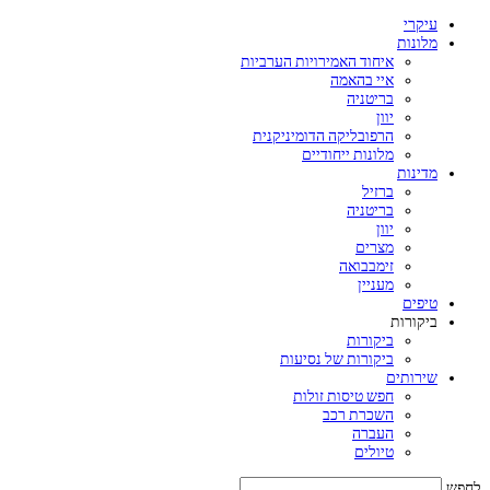
עיקרי
מלונות
איחוד האמירויות הערביות
איי בהאמה
בריטניה
יוון
הרפובליקה הדומיניקנית
מלונות ייחודיים
מדינות
ברזיל
בריטניה
יוון
מצרים
זימבבואה
מעניין
טיפים
ביקורות
ביקורות
ביקורות של נסיעות
שירותים
חפש טיסות זולות
השכרת רכב
העברה
טיולים
לחפש